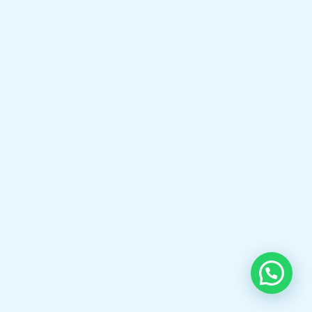
Welcome to Boilermarine.co.id
PT Indira Mitra Boiler is a trusted
provider of industrial boiler and burner
solutions. We offer high-quality Steam
Boilers, Thermal Oil Heaters, Hot Water
Boilers, Gas & Oil Burners, Boiler Spare
Parts, and professional Boiler Services
to help industries achieve safe, reliable,
and energy-efficient operations.
Selamat datang di boilermarine.co.id Spesialis,Fabrikasi
Steam Boiler,Thermal oil Boiler,Hot Water Boiler,Oil gas
Burner,KSB Pump, Pipa bakar Boiler dll.
Open chat