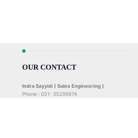
OUR CONTACT
Indra Sayyidi ( Sales Engineering )
Phone : 021- 35295874
Mobile : 0856-5982-7142
E-Mail : indra@indira.co.id
Website :
https://boilermarine.co.id
/