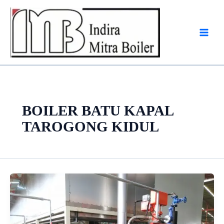
Skip
to
content
BOILER BATU KAPAL
TAROGONG KIDUL