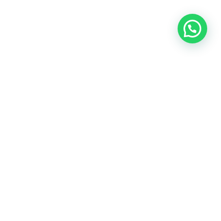
OUR CONTACT
Indra Sayyidi ( Sales Engineering )
Phone : 021- 35295874
Mobile : 0856-5982-7142
E-Mail : indra@indira.co.id
Website :
https://boilermarine.co.id
/