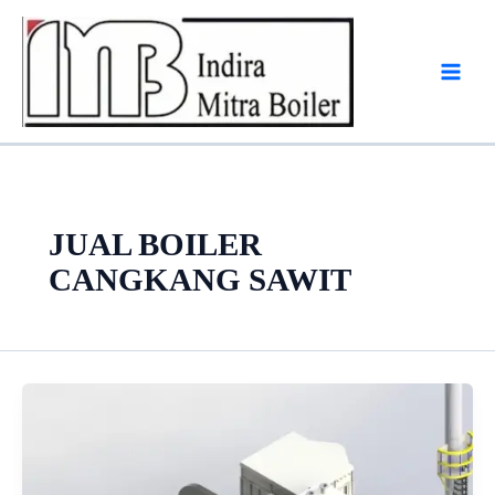
Skip
to
content
JUAL BOILER
CANGKANG SAWIT