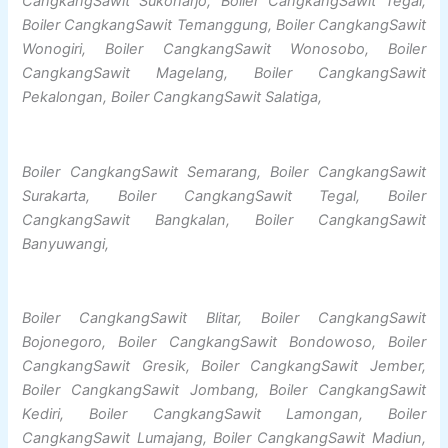
CangkangSawit Sukoharjo, Boiler CangkangSawit Tegal,
Boiler CangkangSawit Temanggung, Boiler CangkangSawit
Wonogiri, Boiler CangkangSawit Wonosobo, Boiler
CangkangSawit Magelang, Boiler CangkangSawit
Pekalongan, Boiler CangkangSawit Salatiga,
Boiler CangkangSawit Semarang, Boiler CangkangSawit
Surakarta, Boiler CangkangSawit Tegal, Boiler
CangkangSawit Bangkalan, Boiler CangkangSawit
Banyuwangi,
Boiler CangkangSawit Blitar, Boiler CangkangSawit
Bojonegoro, Boiler CangkangSawit Bondowoso, Boiler
CangkangSawit Gresik, Boiler CangkangSawit Jember,
Boiler CangkangSawit Jombang, Boiler CangkangSawit
Kediri, Boiler CangkangSawit Lamongan, Boiler
CangkangSawit Lumajang, Boiler CangkangSawit Madiun,