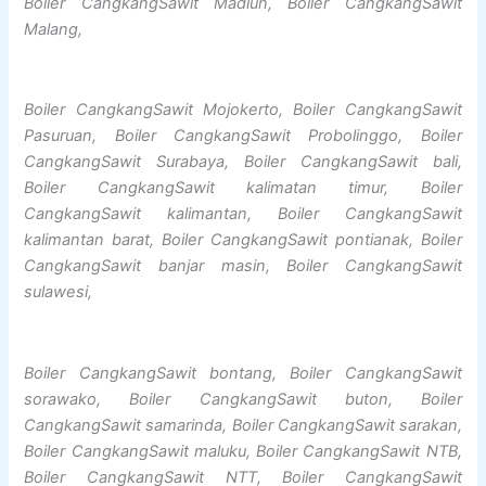
Boiler CangkangSawit Madiun, Boiler CangkangSawit
Malang,
Boiler CangkangSawit Mojokerto, Boiler CangkangSawit
Pasuruan, Boiler CangkangSawit Probolinggo, Boiler
CangkangSawit Surabaya, Boiler CangkangSawit bali,
Boiler CangkangSawit kalimatan timur, Boiler
CangkangSawit kalimantan, Boiler CangkangSawit
kalimantan barat, Boiler CangkangSawit pontianak, Boiler
CangkangSawit banjar masin, Boiler CangkangSawit
sulawesi,
Boiler CangkangSawit bontang, Boiler CangkangSawit
sorawako, Boiler CangkangSawit buton, Boiler
CangkangSawit samarinda, Boiler CangkangSawit sarakan,
Boiler CangkangSawit maluku, Boiler CangkangSawit NTB,
Boiler CangkangSawit NTT, Boiler CangkangSawit