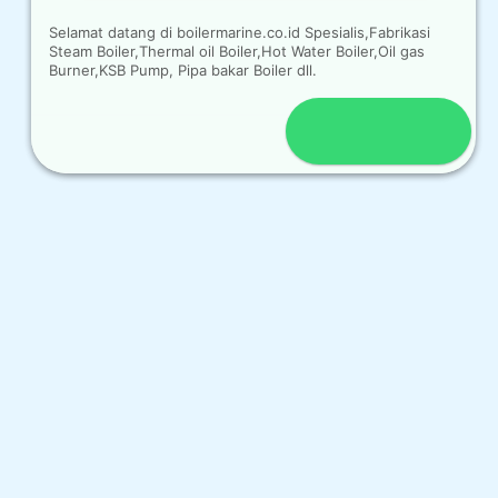
Selamat datang di boilermarine.co.id Spesialis,Fabrikasi
Steam Boiler,Thermal oil Boiler,Hot Water Boiler,Oil gas
Burner,KSB Pump, Pipa bakar Boiler dll.
Open chat
OUR CONTACT
Indra Sayyidi ( Sales Engineering )
Phone : 021- 35295874
Mobile : 0856-5982-7142
E-Mail : indra@indira.co.id
Website :
https://boilermarine.co.id
/