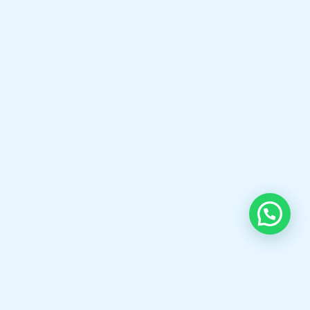
provider of industrial boiler and burner
solutions. We offer high-quality Steam
Boilers, Thermal Oil Heaters, Hot Water
Boilers, Gas & Oil Burners, Boiler Spare
Parts, and professional Boiler Services
to help industries achieve safe, reliable,
and energy-efficient operations.
Selamat datang di boilermarine.co.id Spesialis,Fabrikasi
Steam Boiler,Thermal oil Boiler,Hot Water Boiler,Oil gas
Burner,KSB Pump, Pipa bakar Boiler dll.
Open chat
OUR CONTACT