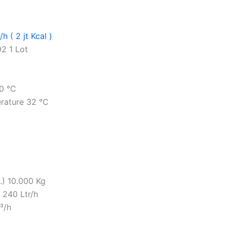
 ( 2 jt Kcal )
92 1 Lot
90 °C
erature 32 °C
.) 10.000 Kg
 240 Ltr/h
³/h