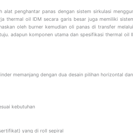
lah alat penghantar panas dengan sistem sirkulasi mengg
erja thermal oil IDM secara garis besar juga memiliki sis
askan oleh burner kemudian oli panas di transfer melalu
uju. adapun komponen utama dan spesifikasi thermal oil I
 silinder memanjang dengan dua desain pilihan horizontal d
sesuai kebutuhan
rtifikat) yang di roll sepiral