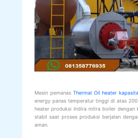
Mesin pemanas
Thermal Oil heater kapasit
energy panas temperatur tinggi di atas 200
heater produksi Indira mitra boiler dengan
stabil saat proses produksi berjalan deng
aman.