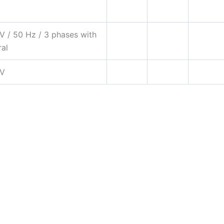
V / 50 Hz / 3 phases with
ral
 V