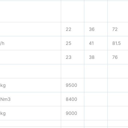
22
36
72
/h
25
41
81.5
23
38
76
/kg
9500
l/Nm3
8400
/kg
9000