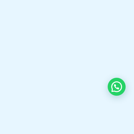
solutions. We offer high-quality Steam
Boilers, Thermal Oil Heaters, Hot Water
Boilers, Gas & Oil Burners, Boiler Spare
Parts, and professional Boiler Services
to help industries achieve safe, reliable,
and energy-efficient operations.
Selamat datang di boilermarine.co.id Spesialis,Fabrikasi
Steam Boiler,Thermal oil Boiler,Hot Water Boiler,Oil gas
Burner,KSB Pump, Pipa bakar Boiler dll.
OUR CONTACT