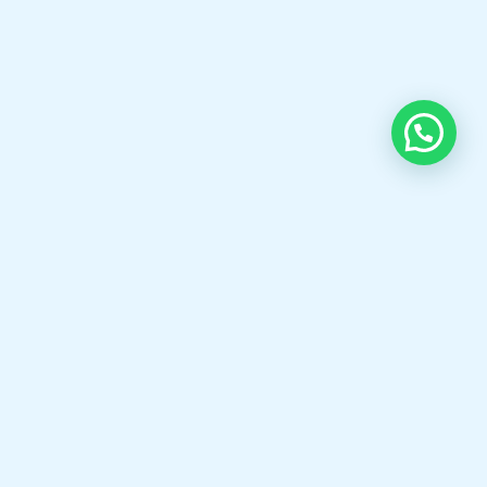
OUR CONTACT
Indra Sayyidi ( Sales Engineering )
Phone : 021- 35295874
Mobile : 0856-5982-7142
E-Mail : indra@indira.co.id
Website :
https://boilermarine.co.id
/