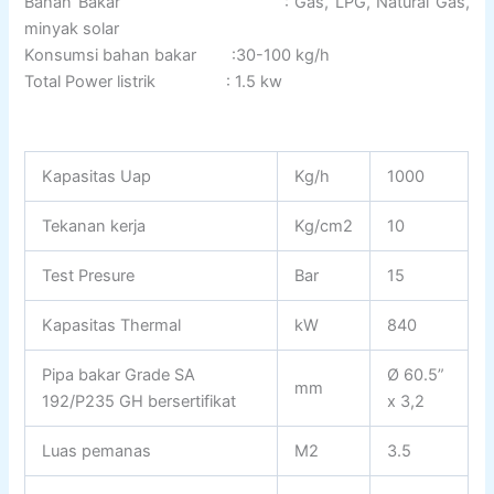
Bahan Bakar : Gas, LPG, Natural Gas,
minyak solar
Konsumsi bahan bakar :30-100 kg/h
Total Power listrik : 1.5 kw
Kapasitas Uap
Kg/h
1000
Tekanan kerja
Kg/cm2
10
Test Presure
Bar
15
Kapasitas Thermal
kW
840
Pipa bakar Grade SA
Ø 60.5”
mm
192/P235 GH bersertifikat
x 3,2
Luas pemanas
M2
3.5