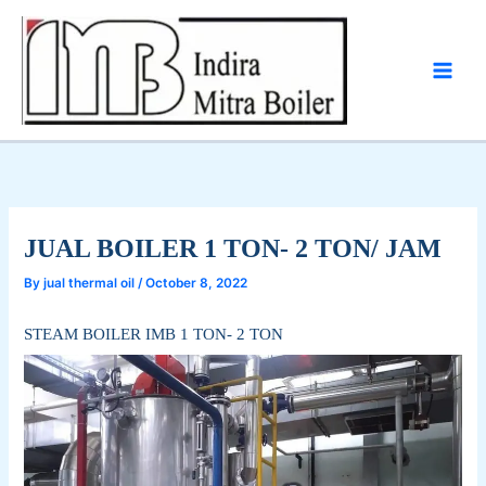
Skip
to
content
JUAL BOILER 1 TON- 2 TON/ JAM
By
jual thermal oil
/
October 8, 2022
STEAM BOILER IMB 1 TON- 2 TON