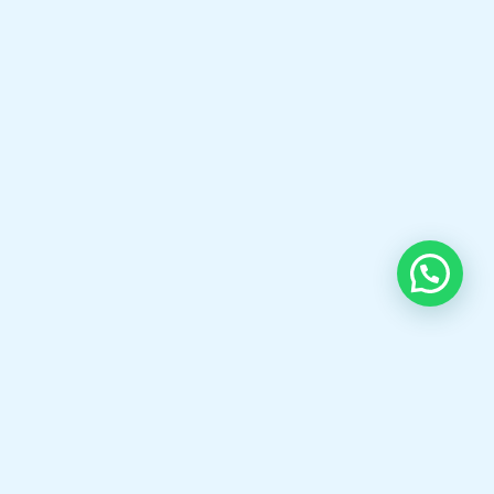
Boilers, Gas & Oil Burners, Boiler Spare
Parts, and professional Boiler Services
to help industries achieve safe, reliable,
and energy-efficient operations.
Selamat datang di boilermarine.co.id Spesialis,Fabrikasi
Steam Boiler,Thermal oil Boiler,Hot Water Boiler,Oil gas
Burner,KSB Pump, Pipa bakar Boiler dll.
Open chat
OUR CONTACT
Indra Sayyidi ( Sales Engineering )
Phone : 021- 35295874