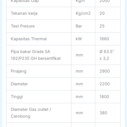
Kapasitas Uap
Kg/h
2000
Tekanan kerja
Kg/cm2
20
Test Presure
Bar
25
Kapasitas Thermal
kW
1660
Pipa bakar Grade SA
Ø 63.5”
mm
192/P235 GH bersertifikat
x 3,2
Pnajang
mm
2900
Diameter
mm
2200
Tinggi
mm
1800
Diameter Gas outlet /
mm
380
Cerobong