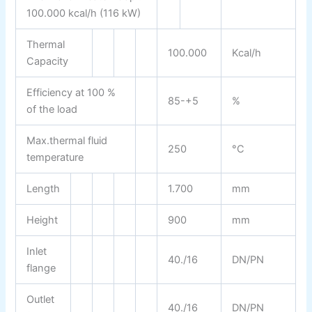
100.000 kcal/h (116 kW)
Thermal
100.000
Kcal/h
Capacity
Efficiency at 100 %
85-+5
%
of the load
Max.thermal fluid
250
°C
temperature
Length
1.700
mm
Height
900
mm
Inlet
40./16
DN/PN
flange
Outlet
40./16
DN/PN