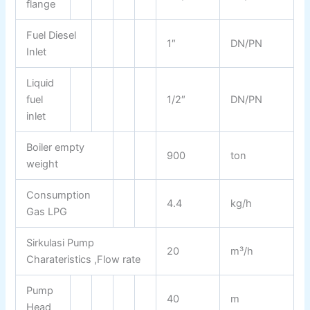
flange
Fuel Diesel
1″
DN/PN
Inlet
Liquid
fuel
1/2″
DN/PN
inlet
Boiler empty
900
ton
weight
Consumption
4.4
kg/h
Gas LPG
Sirkulasi Pump
20
m³/h
Charateristics ,Flow rate
Pump
40
m
Head