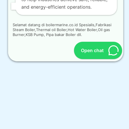
and energy-efficient operations.
Selamat datang di boilermarine.co.id Spesialis,Fabrikasi
Steam Boiler,Thermal oil Boiler,Hot Water Boiler,Oil gas
Burner,KSB Pump, Pipa bakar Boiler dll.
Open chat
OUR CONTACT
Indra Sayyidi ( Sales Engineering )
Phone : 021- 35295874
Mobile : 0856-5982-7142
E-Mail : indra@indira.co.id
Website :
https://boilermarine.co.id
/