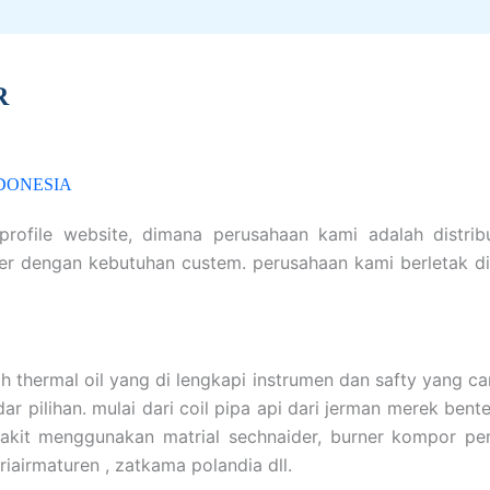
R
NDONESIA
rofile website, dimana perusahaan kami adalah distrib
er dengan kebutuhan custem. perusahaan kami berletak di 
h thermal oil yang di lengkapi instrumen dan safty yang can
ar pilihan. mulai dari coil pipa api dari jerman merek bent
 rakit menggunakan matrial sechnaider, burner kompor pem
iairmaturen , zatkama polandia dll.