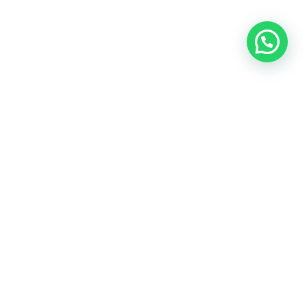
OUR CONTACT
Indra Sayyidi ( Sales Engineering )
Phone : 021- 35295874
Mobile : 0856-5982-7142
E-Mail : indra@indira.co.id
Website :
https://boilermarine.co.id
/