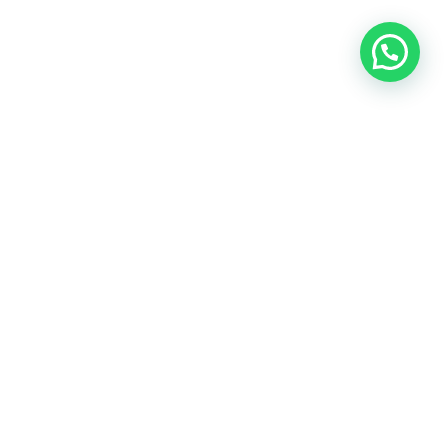
OUR CONTACT
Indra Sayyidi ( Sales Engineering )
Phone : 021- 35295874
Mobile : 0856-5982-7142
E-Mail : indra@indira.co.id
Website :
https://boilermarine.co.id
/