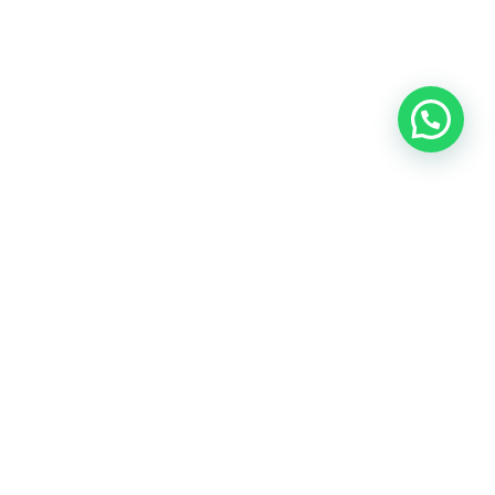
OUR CONTACT
Indra Sayyidi ( Sales Engineering )
Phone : 021- 35295874
Mobile : 0856-5982-7142
E-Mail : indra@indira.co.id
Website :
https://boilermarine.co.id
/