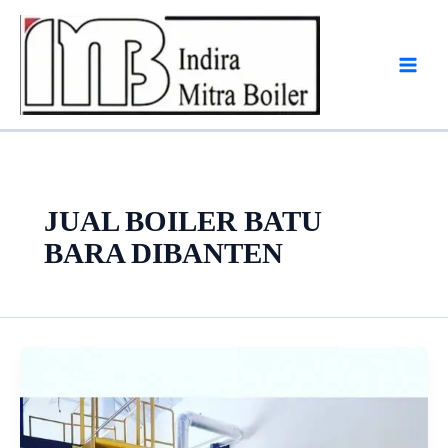
Skip
to
content
JUAL BOILER BATU
BARA DIBANTEN