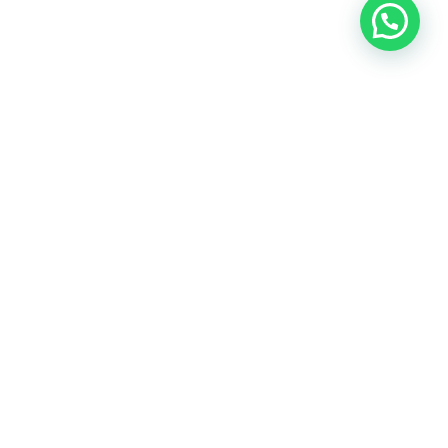
OUR CONTACT
Indra Sayyidi ( Sales Engineering )
Phone : 021- 35295874
Mobile : 0856-5982-7142
E-Mail : indra@indira.co.id
Website :
https://boilermarine.co.id
/