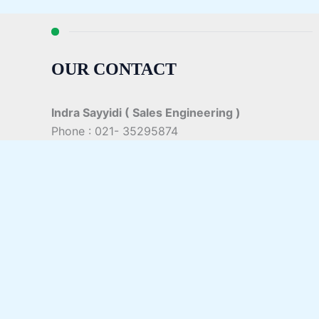
OUR CONTACT
Indra Sayyidi ( Sales Engineering )
Phone : 021- 35295874
Mobile : 0856-5982-7142
E-Mail : indra@indira.co.id
Website :
https://boilermarine.co.id
/