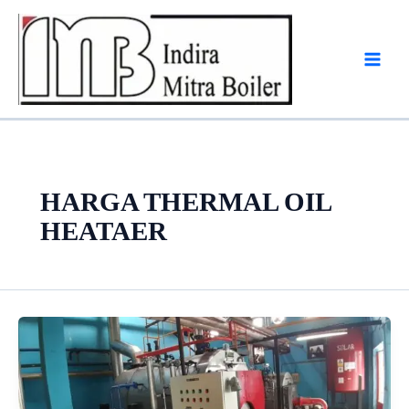
Skip
to
content
HARGA THERMAL OIL
HEATAER