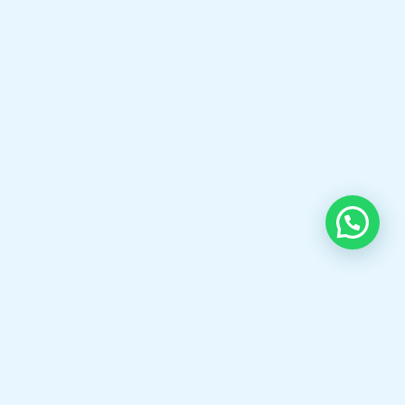
Boilers, Gas & Oil Burners, Boiler Spare
Parts, and professional Boiler Services
to help industries achieve safe, reliable,
and energy-efficient operations.
Selamat datang di boilermarine.co.id Spesialis,Fabrikasi
Steam Boiler,Thermal oil Boiler,Hot Water Boiler,Oil gas
Burner,KSB Pump, Pipa bakar Boiler dll.
Open chat
OUR CONTACT
Indra Sayyidi ( Sales Engineering )
Phone : 021- 35295874