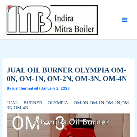
Skip
to
content
JUAL OIL BURNER OLYMPIA OM-
0N, OM-1N, OM-2N, OM-3N, OM-4N
By
jual thermal oil
/
January 2, 2023
JUAL BURNER OLYMPIA OM-0N,OM-1N,OM-2N,OM-
3N,OM-4N