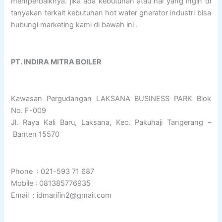
memperbaiknya. jika ada kebutuhan atau hal yang ingin di
tanyakan terkait kebutuhan hot water gnerator industri bisa
hubungi marketing kami di bawah ini .
PT. INDIRA MITRA BOILER
Kawasan Pergudangan LAKSANA BUSINESS PARK Blok
No. F-009
Jl. Raya Kali Baru, Laksana, Kec. Pakuhaji Tangerang –
Banten 15570
Phone : 021-593 71 687
Mobile : 081385776935
Email : idmarifin2@gmail.com