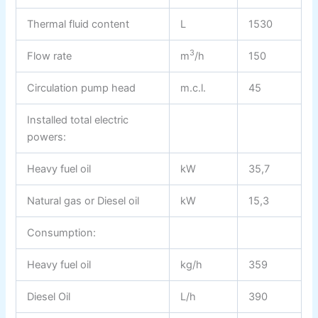
Thermal fluid content
L
1530
3
Flow rate
m
/h
150
Circulation pump head
m.c.l.
45
Installed total electric
powers:
Heavy fuel oil
kW
35,7
Natural gas or Diesel oil
kW
15,3
Consumption:
Heavy fuel oil
kg/h
359
Diesel Oil
L/h
390