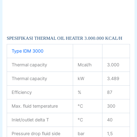
SPESIFIKASI THERMAL OIL HEATER 3.000.000 KCAL/H
Type IDM 3000
Thermal capacity
Mcal/h
3.000
Thermal capacity
kW
3.489
Efficiency
%
87
Max. fluid temperature
°C
300
Inlet/outlet delta T
°C
40
Pressure drop fluid side
bar
1,5