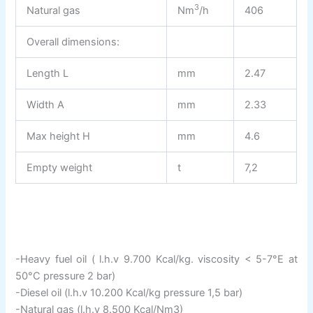
3
Natural gas
Nm
/h
406
Overall dimensions:
Length L
mm
2.47
Width A
mm
2.33
Max height H
mm
4.6
Empty weight
t
7,2
-Heavy fuel oil ( l.h.v 9.700 Kcal/kg. viscosity < 5-7°E at
50°C pressure 2 bar)
-Diesel oil (l.h.v 10.200 Kcal/kg pressure 1,5 bar)
-Natural gas (l.h.v 8.500 Kcal/Nm3)