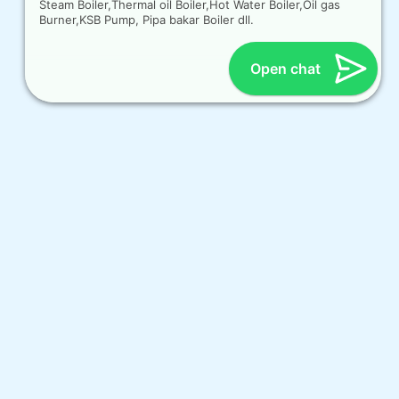
Steam Boiler,Thermal oil Boiler,Hot Water Boiler,Oil gas
Burner,KSB Pump, Pipa bakar Boiler dll.
Open chat
OUR CONTACT
Indra Sayyidi ( Sales Engineering )
Phone : 021- 35295874
Mobile : 0856-5982-7142
E-Mail : indra@indira.co.id
Website :
https://boilermarine.co.id
/