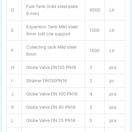
Fuel Tank (mild steel plate
D
6000
Ltr
6 mm)
Expantion Tank Mild steel
E
1000
Ltr
6mm (oil) c/w support
Collecting tank Mild steel
F
1500
Ltr
6mm
H
Globe Valve DN150 PN16
2
pcs
I
Strainer DN150PN16
2
pc
J
Globe Valve DN 100 PN16
4
pcs
K
Globe Valve DN 40 PN16
2
pcs
L
Globe Valve DN 25 PN16
5
pcs