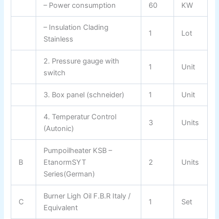
– Power consumption
60
KW
– Insulation Clading
1
Lot
Stainless
2. Pressure gauge with
1
Unit
switch
3. Box panel (schneider)
1
Unit
4. Temperatur Control
3
Units
(Autonic)
Pumpoilheater KSB –
B
EtanormSYT
2
Units
Series(German)
Burner Ligh Oil F.B.R Italy /
C
1
Set
Equivalent