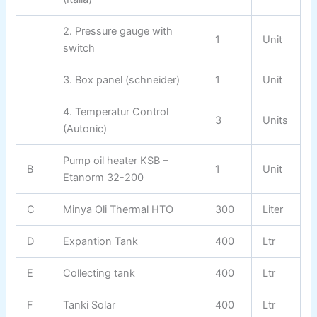
2. Pressure gauge with
1
Unit
switch
3. Box panel (schneider)
1
Unit
4. Temperatur Control
3
Units
(Autonic)
Pump oil heater KSB –
B
1
Unit
Etanorm 32-200
C
Minya Oli Thermal HTO
300
Liter
D
Expantion Tank
400
Ltr
E
Collecting tank
400
Ltr
F
Tanki Solar
400
Ltr