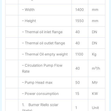
– Width
1400
mm
– Height
1550
mm
– Thermal oil inlet flange
40
DN
– Thermal oil outlet flange
40
DN
– Thermal Oil empty weight
1100
Kg
– Circulation Pump Flow
40
m³/h
Rate
– Pump Head max
50
Mtr
– Power consumption
15
KW
1. Burner Riello solar
1
Unit
(Italia)