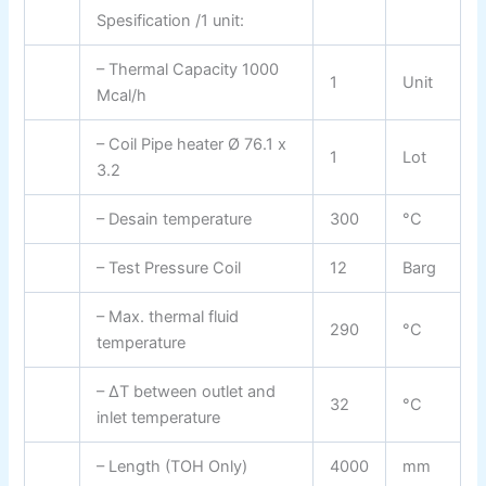
Spesification /1 unit:
– Thermal Capacity 1000
1
Unit
Mcal/h
– Coil Pipe heater Ø 76.1 x
1
Lot
3.2
– Desain temperature
300
°C
– Test Pressure Coil
12
Barg
– Max. thermal fluid
290
°C
temperature
– ΔΤ between outlet and
32
°C
inlet temperature
– Length (TOH Only)
4000
mm