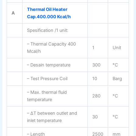
Thermal Oil Heater
A
Cap.400.000 Kcal/h
Spesification /1 unit:
– Thermal Capacity 400
1
Unit
Mcal/h
– Desain temperature
300
°C
– Test Pressure Coil
10
Barg
– Max. thermal fluid
280
°C
temperature
– ΔΤ between outlet and
30
°C
inlet temperature
– Length
2500
mm