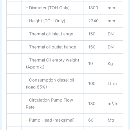
– Diameter (TOH Only)
1800
mm
– Height (TOH Only)
2340
mm
– Thermal oil inlet flange
150
DN
– Thermal oil outlet flange
150
DN
– Thermal Oil empty weight
10
Kg
(Approx.)
– Consumption diesel oil
100
Ltr/h
(load 85%)
– Circulation Pump Flow
180
m³/h
Rate
– Pump Head (maksimal)
60
Mtr