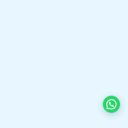
Welcome to Boilermarine.co.id
PT Indira Mitra Boiler is a trusted
provider of industrial boiler and burner
solutions. We offer high-quality Steam
Boilers, Thermal Oil Heaters, Hot Water
Boilers, Gas & Oil Burners, Boiler Spare
Parts, and professional Boiler Services
to help industries achieve safe, reliable,
and energy-efficient operations.
Selamat datang di boilermarine.co.id Spesialis,Fabrikasi
Steam Boiler,Thermal oil Boiler,Hot Water Boiler,Oil gas
Burner,KSB Pump, Pipa bakar Boiler dll.