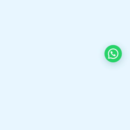
to help industries achieve safe, reliable,
and energy-efficient operations.
Selamat datang di boilermarine.co.id Spesialis,Fabrikasi
Steam Boiler,Thermal oil Boiler,Hot Water Boiler,Oil gas
Burner,KSB Pump, Pipa bakar Boiler dll.
Open chat
OUR CONTACT
Indra Sayyidi ( Sales Engineering )
Phone : 021- 35295874
Mobile : 0856-5982-7142
E-Mail : indra@indira.co.id