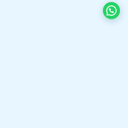
OUR CONTACT
Indra Sayyidi ( Sales Engineering )
Phone : 021- 35295874
Mobile : 0856-5982-7142
E-Mail : indra@indira.co.id
Website :
https://boilermarine.co.id
/