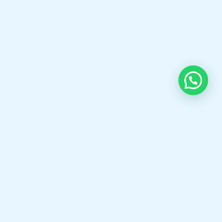
OUR CONTACT
Indra Sayyidi ( Sales Engineering )
Phone : 021- 35295874
Mobile : 0856-5982-7142
E-Mail : indra@indira.co.id
Website :
https://boilermarine.co.id
/