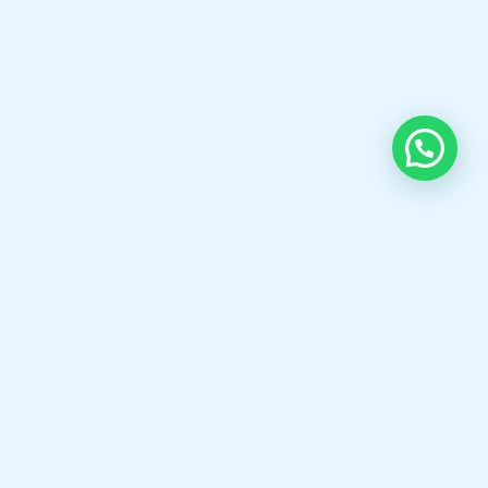
Selamat datang di boilermarine.co.id Spesialis,Fabrikasi
Steam Boiler,Thermal oil Boiler,Hot Water Boiler,Oil gas
Burner,KSB Pump, Pipa bakar Boiler dll.
OUR CONTACT
Indra Sayyidi ( Sales Engineering )
Phone : 021- 35295874
Mobile : 0856-5982-7142
E-Mail : indra@indira.co.id
Website :
https://boilermarine.co.id
/