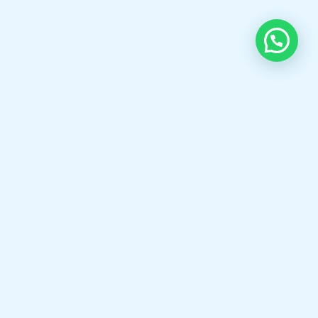
OUR CONTACT
Indra Sayyidi ( Sales Engineering )
Phone : 021- 35295874
Mobile : 0856-5982-7142
E-Mail : indra@indira.co.id
Website :
https://boilermarine.co.id
/