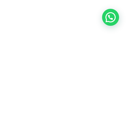
OUR CONTACT
Indra Sayyidi ( Sales Engineering )
Phone : 021- 35295874
Mobile : 0856-5982-7142
E-Mail : indra@indira.co.id
Website :
https://boilermarine.co.id
/