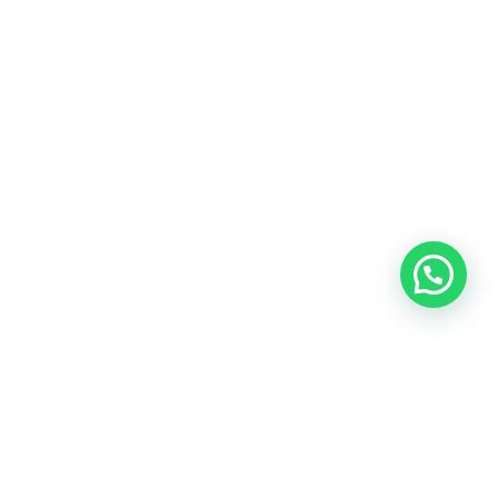
OUR CONTACT
Indra Sayyidi ( Sales Engineering )
Phone : 021- 35295874