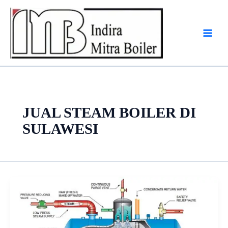
Skip
to
content
JUAL STEAM BOILER DI
SULAWESI