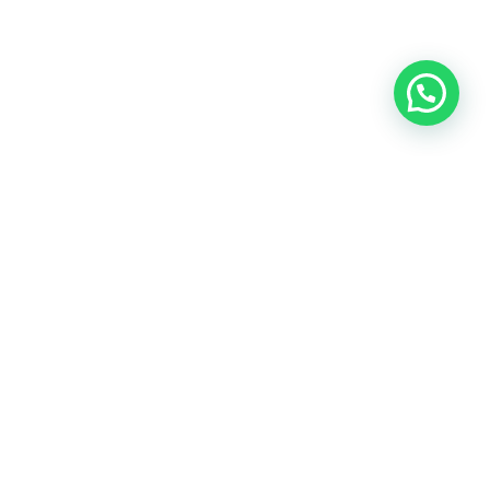
OUR CONTACT
Indra Sayyidi ( Sales Engineering )
Phone : 021- 35295874
Mobile : 0856-5982-7142
E-Mail : indra@indira.co.id
Website :
https://boilermarine.co.id
/