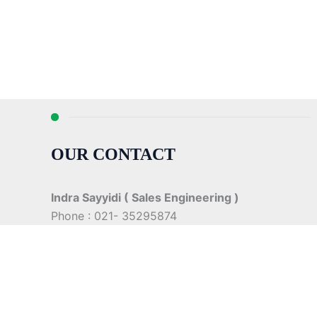
OUR CONTACT
Indra Sayyidi ( Sales Engineering )
Phone : 021- 35295874
Mobile : 0856-5982-7142
E-Mail : indra@indira.co.id
Website :
https://boilermarine.co.id
/