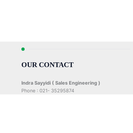
OUR CONTACT
Indra Sayyidi ( Sales Engineering )
Phone : 021- 35295874
Mobile : 0856-5982-7142
E-Mail : indra@indira.co.id
Website :
https://boilermarine.co.id
/