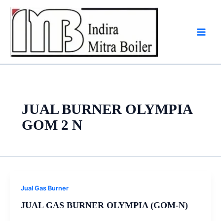
Skip
to
content
JUAL BURNER OLYMPIA
GOM 2 N
Jual Gas Burner
JUAL GAS BURNER OLYMPIA (GOM-N)