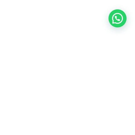
OUR CONTACT
Indra Sayyidi ( Sales Engineering )
Phone : 021- 35295874
Mobile : 0856-5982-7142
E-Mail : indra@indira.co.id
Website :
https://boilermarine.co.id
/