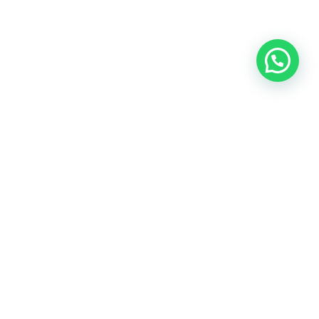
OUR CONTACT
Indra Sayyidi ( Sales Engineering )
Phone : 021- 35295874
Mobile : 0856-5982-7142
E-Mail : indra@indira.co.id
Website :
https://boilermarine.co.id
/