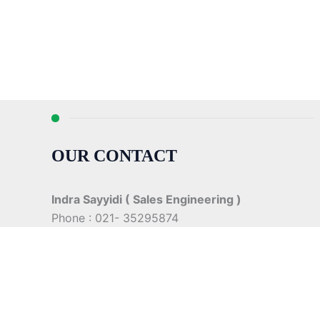
OUR CONTACT
Indra Sayyidi ( Sales Engineering )
Phone : 021- 35295874
Mobile : 0856-5982-7142
E-Mail : indra@indira.co.id
Website :
https://boilermarine.co.id
/