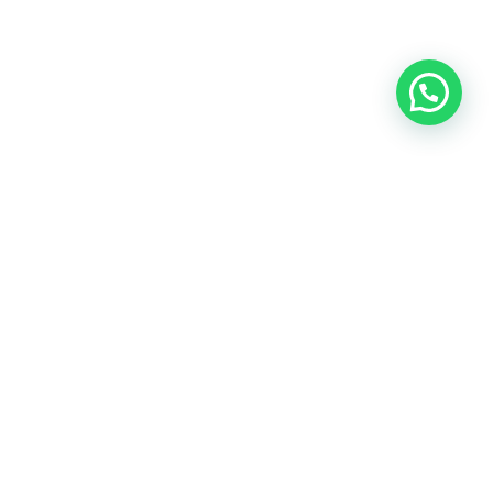
OUR CONTACT
Indra Sayyidi ( Sales Engineering )
Phone : 021- 35295874
Mobile : 0856-5982-7142
E-Mail : indra@indira.co.id
Website :
https://boilermarine.co.id
/