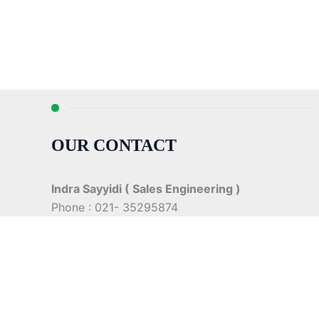
OUR CONTACT
Indra Sayyidi ( Sales Engineering )
Phone : 021- 35295874
Mobile : 0856-5982-7142
E-Mail : indra@indira.co.id
Website :
https://boilermarine.co.id
/